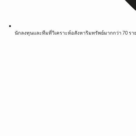
นักลงทุนและทีมที่วิเคราะห์อสังหาริมทรัพย์มากกว่า 70 รา