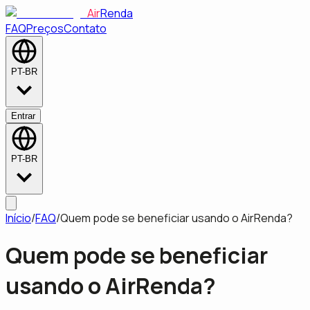
Air
Renda
FAQ
Preços
Contato
PT-BR
Entrar
PT-BR
Início
/
FAQ
/
Quem pode se beneficiar usando o AirRenda?
Quem pode se beneficiar
usando o AirRenda?