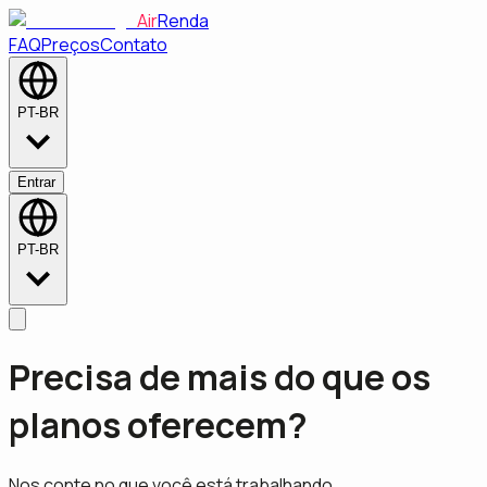
Air
Renda
FAQ
Preços
Contato
PT-BR
Entrar
PT-BR
Precisa de mais do que os
planos oferecem?
Nos conte no que você está trabalhando.