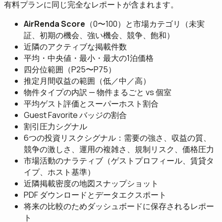
有料プランに同じ完全なレポートが含まれます。
AirRenda Score
（0〜100）と市場カテゴリ（未実
証、初期の機会、強い機会、競争、飽和）
近隣のアクティブな掲載件数
平均・中央値・最小・最大の1泊価格
四分位範囲（P25〜P75）
推定月間収益の範囲（低／中／高）
物件タイプの内訳 — 物件まるごと vs 個室
平均ゲスト評価とスーパーホスト割合
Guest Favorite バッジの割合
割引圧力シグナル
6つの投資リスクシグナル：需要の強さ、収益の質、
競争の激しさ、運用の複雑さ、規制リスク、価格圧力
市場活動のナラティブ（ゲストプロフィール、賃貸タ
イプ、ホスト基準）
近隣掲載密度の地図スナップショット
PDF ダウンロードとデータエクスポート
将来の比較のためダッシュボードに保存されるレポー
ト