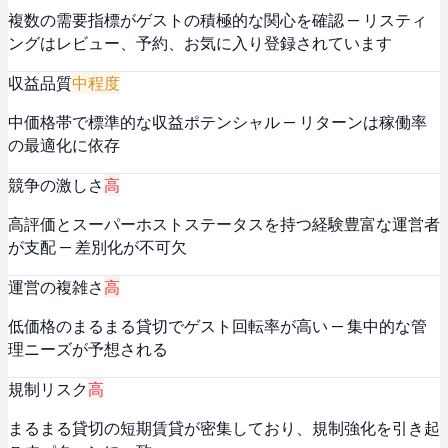
複数の需要指標がゲストの積極的な関心を確認 — リスティ
ングはレビュー、予約、お気に入り登録されています
収益品質
中程度
中価格帯で標準的な収益ポテンシャル — リターンは稼働率
の最適化に依存
競争の激しさ
高
高評価とスーパーホストステータスを持つ経験豊富な運営者
が支配 — 差別化が不可欠
運営の複雑さ
高
低価格のまるまる貸切でゲスト回転率が高い — 集中的な管
理ニーズが予想される
規制リスク
高
まるまる貸切の短期賃貸が密集しており、規制強化を引き起