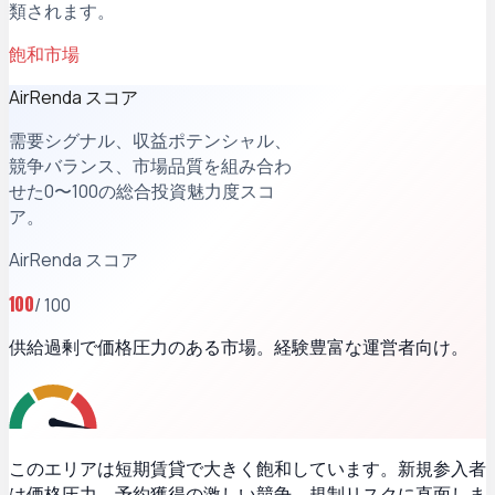
類されます。
飽和市場
AirRenda スコア
需要シグナル、収益ポテンシャル、
競争バランス、市場品質を組み合わ
せた0〜100の総合投資魅力度スコ
ア。
AirRenda スコア
100
/ 100
供給過剰で価格圧力のある市場。経験豊富な運営者向け。
このエリアは短期賃貸で大きく飽和しています。新規参入者
は価格圧力、予約獲得の激しい競争、規制リスクに直面しま