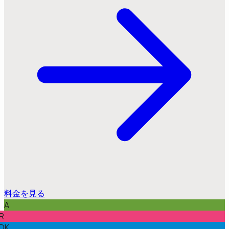
料金を見る
A
R
DK