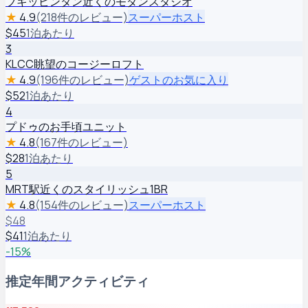
ブキッビンタン近くのモダンスタジオ
★
4.9
(218件のレビュー)
スーパーホスト
$
45
1泊あたり
3
KLCC眺望のコージーロフト
★
4.9
(196件のレビュー)
ゲストのお気に入り
$
52
1泊あたり
4
プドゥのお手頃ユニット
★
4.8
(167件のレビュー)
$
28
1泊あたり
5
MRT駅近くのスタイリッシュ1BR
★
4.8
(154件のレビュー)
スーパーホスト
$
48
$
41
1泊あたり
-
15
%
推定年間アクティビティ