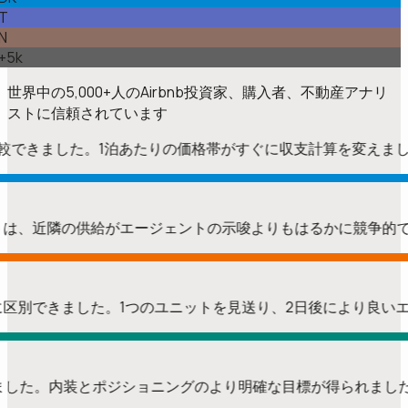
T
N
+5k
世界中の
5,000+
人のAirbnb投資家、購入者、不動産アナリ
ストに信頼されています
ムを比較できました。1泊あたりの価格帯がすぐに収支計算を変えま
ポートは、近隣の供給がエージェントの示唆よりもはるかに競争
プを簡単に区別できました。1つのユニットを見送り、2日後により良
認しました。内装とポジショニングのより明確な目標が得られまし