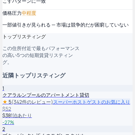
こすパターンに一致
価格圧力
中程度
一部値引きが見られる — 市場は競争的だが困窮していない
トップリスティング
この住所付近で最もパフォーマンス
の高い5つの短期賃貸リスティン
グ。
近隣トップリスティング
1
クアラルンプールのアパートメント貸切
★
5
(342件のレビュー)
スーパーホスト
ゲストのお気に入り
$
52
$
38
1泊あたり
-
27
%
2