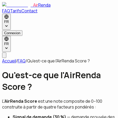
Air
Renda
FAQ
Tarifs
Contact
FR
Connexion
FR
Accueil
/
FAQ
/
Qu'est-ce que l'AirRenda Score ?
Qu'est-ce que l'AirRenda
Score ?
L'
AirRenda Score
est une note composite de 0–100
construite à partir de quatre facteurs pondérés :
Signal de demande (30 %)
— demande prouvée des