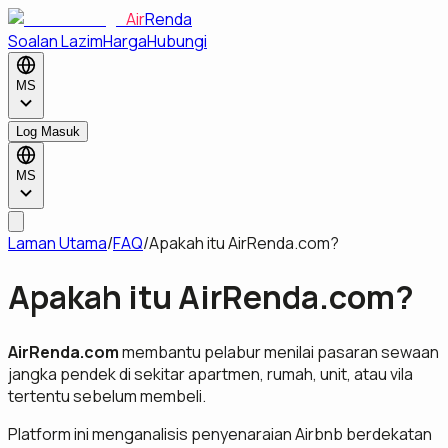
Air
Renda
Soalan Lazim
Harga
Hubungi
MS
Log Masuk
MS
Laman Utama
/
FAQ
/
Apakah itu AirRenda.com?
Apakah itu AirRenda.com?
AirRenda.com
membantu pelabur menilai pasaran sewaan
jangka pendek di sekitar apartmen, rumah, unit, atau vila
tertentu sebelum membeli.
Platform ini menganalisis penyenaraian Airbnb berdekatan