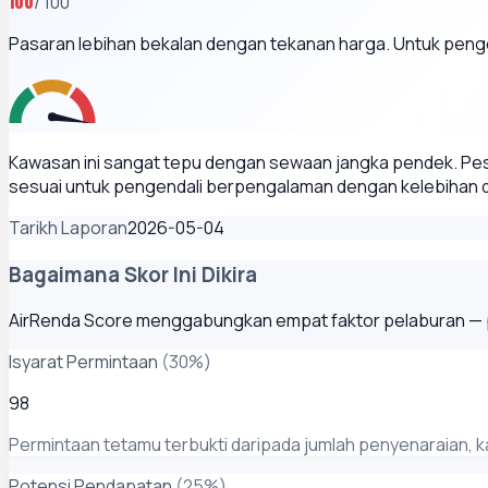
100
/ 100
Pasaran lebihan bekalan dengan tekanan harga. Untuk peng
Kawasan ini sangat tepu dengan sewaan jangka pendek. Pese
sesuai untuk pengendali berpengalaman dengan kelebihan da
Tarikh Laporan
2026-05-04
Bagaimana Skor Ini Dikira
AirRenda Score menggabungkan empat faktor pelaburan — pe
Isyarat Permintaan
(
30
%)
98
Permintaan tetamu terbukti daripada jumlah penyenaraian, 
Potensi Pendapatan
(
25
%)