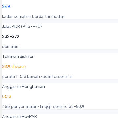
$49
kadar semalam berdaftar median
Julat ADR (P25–P75)
$32–$72
semalam
Tekanan diskaun
28% diskaun
purata 11.5% bawah kadar tersenarai
Anggaran Penghunian
65%
496 penyenaraian · tinggi · senario 55–80%
Anggaran RevPAR