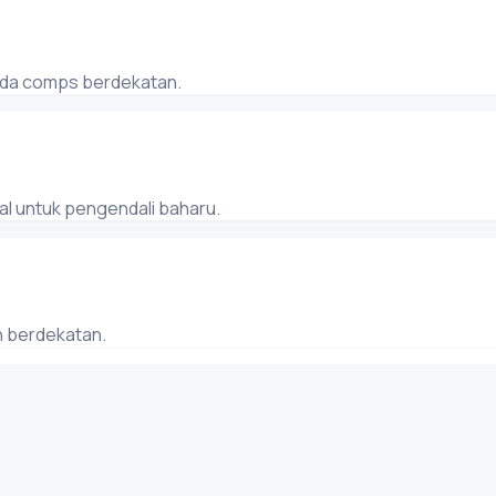
pada comps berdekatan.
al untuk pengendali baharu.
n berdekatan.