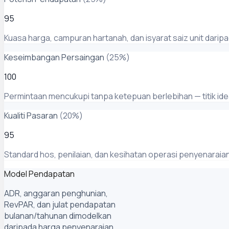
95
Kuasa harga, campuran hartanah, dan isyarat saiz unit dari
Keseimbangan Persaingan
(
25
%)
100
Permintaan mencukupi tanpa ketepuan berlebihan — titik ide
Kualiti Pasaran
(
20
%)
95
Standard hos, penilaian, dan kesihatan operasi penyenaraia
Model Pendapatan
ADR, anggaran penghunian,
RevPAR, dan julat pendapatan
bulanan/tahunan dimodelkan
daripada harga penyenaraian