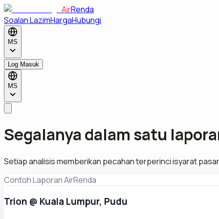
Air
Renda
Soalan Lazim
Harga
Hubungi
MS
Log Masuk
MS
Segalanya dalam satu lapora
Setiap analisis memberikan pecahan terperinci isyarat pasara
Contoh Laporan AirRenda
Trion @ Kuala Lumpur, Pudu