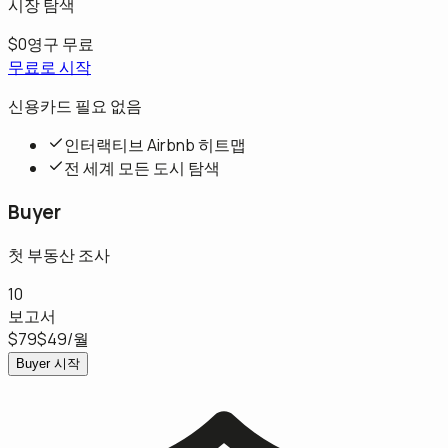
시장 탐색
$0
영구 무료
무료로 시작
신용카드 필요 없음
인터랙티브 Airbnb 히트맵
전 세계 모든 도시 탐색
Buyer
첫 부동산 조사
10
보고서
$79
$49
/월
Buyer 시작